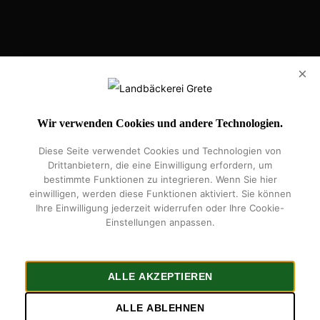
Eilhart-von-Oberg-Str. 25, 31224 Peine
×
Handelsregister: HRB 207595
Vertretungsberechtigte Geschäftsführer: Iljaz Leba
Wir verwenden Cookies und andere Technologien.
Diese Seite verwendet Cookies und Technologien von
Impressum
Datenschutz
Widerrufsrecht
Über Uns
Kontakt
Drittanbietern, die eine Einwilligung erfordern, um
5 Sterne Bäckerei
Vereinssponsoring
Gretes Kundenkarte
bestimmte Funktionen zu integrieren. Wenn Sie hier
einwilligen, werden diese Funktionen aktiviert. Sie können
Ihre Einwilligung jederzeit widerrufen oder Ihre Cookie-
Einstellungen anpassen.
facebook
instagram
phone
email
ALLE AKZEPTIEREN
ALLE ABLEHNEN