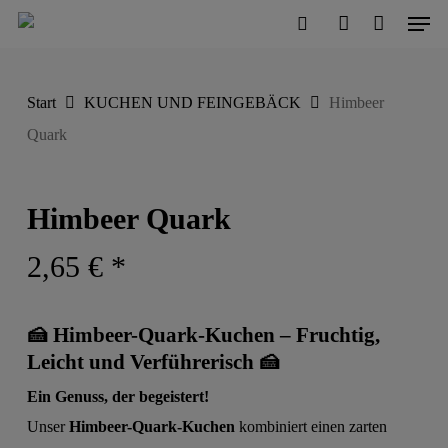
Men
Skip
to
search
account
Close
Cart
Cart
main
Start
KUCHEN UND FEINGEBÄCK
Himbeer
content
Quark
Himbeer Quark
2,65
€
*
🍰
Himbeer-Quark-Kuchen – Fruchtig,
Leicht und Verführerisch
🍰
Ein Genuss, der begeistert!
Unser
Himbeer-Quark-Kuchen
kombiniert einen zarten