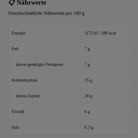
📋 Nährwerte
Durchschnittliche Nährwerte pro 100 g
Energie
1172 kJ / 280 kcal
Fett
7 g
davon gesättigte Fettsäuren
7 g
Kohlenhydrate
35 g
davon Zucker
18 g
Eiweiß
6 g
Salz
0.3 g