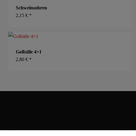
Schweinsohren
2,15
€
*
Golbälle 4+1
2,80
€
*
Eilhart-von-Oberg-Str. 25, 31224 Peine