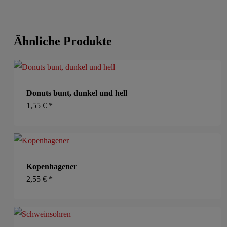
Ähnliche Produkte
Donuts bunt, dunkel und hell
1,55
€
*
Kopenhagener
2,55
€
*