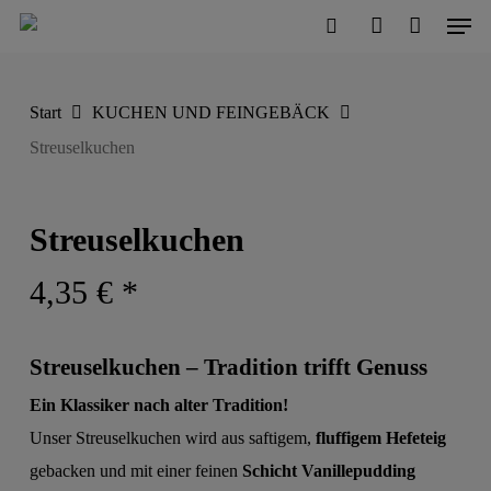
Men
Skip
to
search
account
Close
Cart
Cart
main
Start
KUCHEN UND FEINGEBÄCK
content
Streuselkuchen
Streuselkuchen
4,35
€
*
Streuselkuchen – Tradition trifft Genuss
Ein Klassiker nach alter Tradition!
Unser Streuselkuchen wird aus saftigem,
fluffigem Hefeteig
gebacken und mit einer feinen
Schicht Vanillepudding