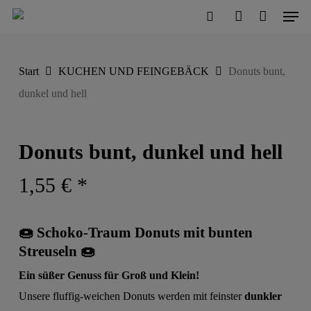
Men
Skip
to
search
account
Close
Cart
Cart
main
Start
KUCHEN UND FEINGEBÄCK
Donuts bunt,
content
dunkel und hell
Donuts bunt, dunkel und hell
1,55
€
*
🍩
Schoko-Traum Donuts mit bunten
Streuseln
🍩
Ein süßer Genuss für Groß und Klein!
Unsere fluffig-weichen Donuts werden mit feinster
dunkler