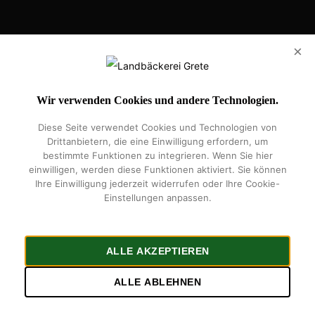
Eilhart-von-Oberg-Str. 25, 31224 Peine
×
Handelsregister: HRB 207595
Vertretungsberechtigte Geschäftsführer: Iljaz Leba
Wir verwenden Cookies und andere Technologien.
Diese Seite verwendet Cookies und Technologien von
Impressum
Datenschutz
Widerrufsrecht
Über Uns
Kontakt
Drittanbietern, die eine Einwilligung erfordern, um
5 Sterne Bäckerei
Vereinssponsoring
Gretes Kundenkarte
bestimmte Funktionen zu integrieren. Wenn Sie hier
einwilligen, werden diese Funktionen aktiviert. Sie können
Ihre Einwilligung jederzeit widerrufen oder Ihre Cookie-
Einstellungen anpassen.
facebook
instagram
phone
email
ALLE AKZEPTIEREN
ALLE ABLEHNEN
© 2026 Landbäckerei Grete.