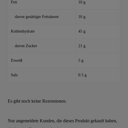
Fett
10 g
davon gesättigte Fettsäuren
10 g
Kohlenhydrate
45 g
davon Zucker
21 g
Eiweiß
5 g
Salz
0.5 g
Es gibt noch keine Rezensionen.
Nur angemeldete Kunden, die dieses Produkt gekauft haben,