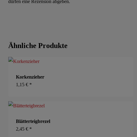
dürfen eine Rezension abgeben.
Ähnliche Produkte
Korkenzieher
1,15
€
*
Blätterteigbrezel
2,45
€
*