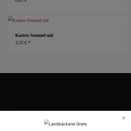
0,81
€
*
Kasten Semmel mit
3,55
€
*
Eilhart-von-Oberg-Str. 25, 31224 Peine
×
Handelsregister: HRB 207595