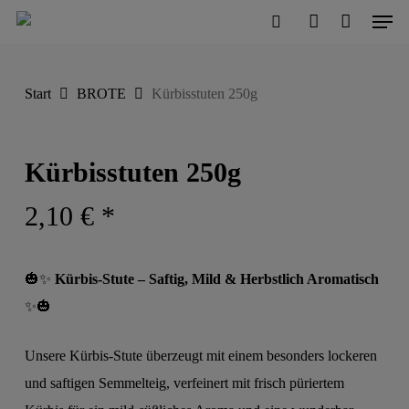
Men
Skip
to
search
account
Close
Cart
Cart
main
Start
BROTE
Kürbisstuten 250g
content
Kürbisstuten 250g
2,10
€
*
🎃✨
Kürbis-Stute – Saftig, Mild & Herbstlich Aromatisch
✨🎃
Unsere Kürbis-Stute überzeugt mit einem besonders lockeren
und saftigen Semmelteig, verfeinert mit frisch püriertem