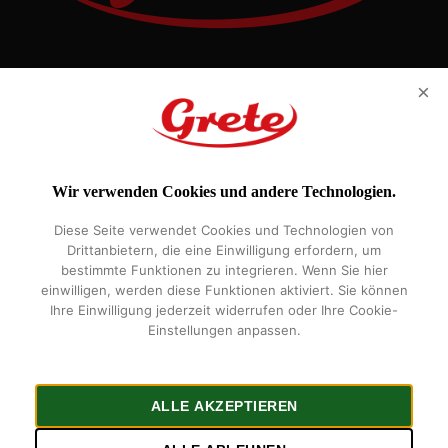
Eilhart-von-Oberg-Str. 25, 31224 Peine
×
Handelsregister: HRB 207595
Vertretungsberechtigte Geschäftsführer: Iljaz Leba
Wir verwenden Cookies und andere Technologien.
Impressum
Datenschutz
Widerrufsrecht
Über Uns
Kontakt
Diese Seite verwendet Cookies und Technologien von
5 Sterne Bäckerei
Vereinssponsoring
Drittanbietern, die eine Einwilligung erfordern, um
Gretes Kundenkarte
bestimmte Funktionen zu integrieren. Wenn Sie hier
einwilligen, werden diese Funktionen aktiviert. Sie können
Ihre Einwilligung jederzeit widerrufen oder Ihre Cookie-
Einstellungen anpassen.
facebook
instagram
phone
email
ALLE AKZEPTIEREN