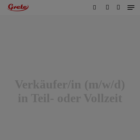
Men
Skip
to
Cart
search
account
Close
Cart
main
content
Verkäufer/in (m/w/d)
in Teil- oder Vollzeit