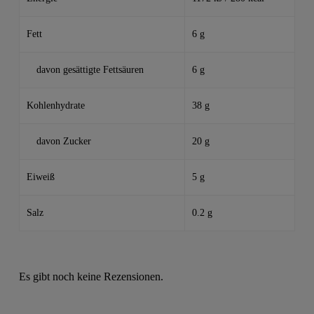
Fett
6 g
davon gesättigte Fettsäuren
6 g
Kohlenhydrate
38 g
davon Zucker
20 g
Eiweiß
5 g
Salz
0.2 g
Es gibt noch keine Rezensionen.