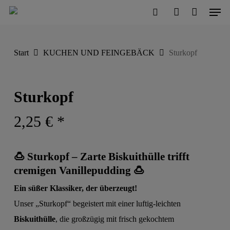
Men
Skip
to
search
account
Close
Cart
Cart
main
Start
KUCHEN UND FEINGEBÄCK
Sturkopf
content
Sturkopf
2,25
€
*
🍮
Sturkopf – Zarte Biskuithülle trifft
cremigen Vanillepudding
🍮
Ein süßer Klassiker, der überzeugt!
Unser „Sturkopf“ begeistert mit einer luftig-leichten
Biskuithülle
, die großzügig mit frisch gekochtem