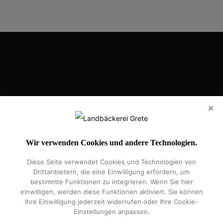
Eilhart-von-Oberg-Str. 25, 31224 Peine
×
Handelsregister: HRB 207595
Vertretungsberechtigte Geschäftsführer: Iljaz Leba
Wir verwenden Cookies und andere Technologien.
Diese Seite verwendet Cookies und Technologien von
Impressum
Datenschutz
Widerrufsrecht
Über Uns
Kontakt
Drittanbietern, die eine Einwilligung erfordern, um
5 Sterne Bäckerei
Vereinssponsoring
Gretes Kundenkarte
bestimmte Funktionen zu integrieren. Wenn Sie hier
einwilligen, werden diese Funktionen aktiviert. Sie können
Ihre Einwilligung jederzeit widerrufen oder Ihre Cookie-
Einstellungen anpassen.