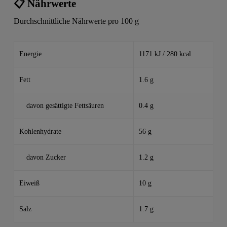
📋 Nährwerte
Durchschnittliche Nährwerte pro 100 g
Energie
1171 kJ / 280 kcal
Fett
1.6 g
davon gesättigte Fettsäuren
0.4 g
Kohlenhydrate
56 g
davon Zucker
1.2 g
Eiweiß
10 g
Salz
1.7 g