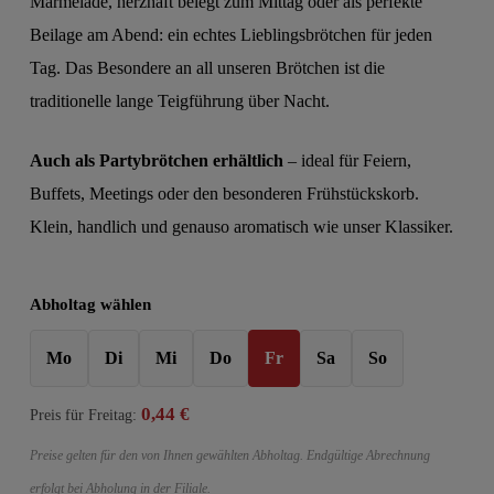
Marmelade, herzhaft belegt zum Mittag oder als perfekte
Beilage am Abend: ein echtes Lieblingsbrötchen für jeden
Tag. Das Besondere an all unseren Brötchen ist die
traditionelle lange Teigführung über Nacht.
Auch als Partybrötchen erhältlich
– ideal für Feiern,
Buffets, Meetings oder den besonderen Frühstückskorb.
Klein, handlich und genauso aromatisch wie unser Klassiker.
Abholtag wählen
Mo
Di
Mi
Do
Fr
Sa
So
0,44
€
Preis für
Freitag
:
Preise gelten für den von Ihnen gewählten Abholtag. Endgültige Abrechnung
erfolgt bei Abholung in der Filiale.