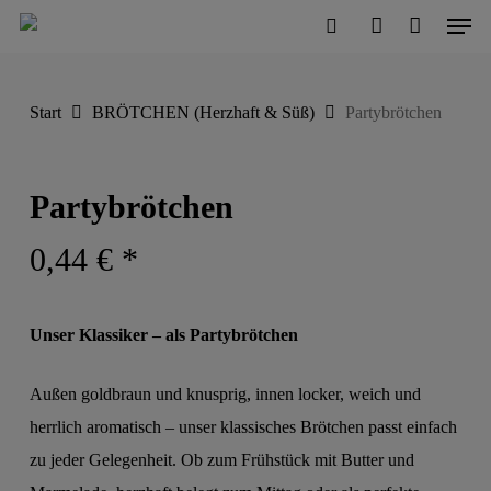
Men
Skip
to
search
account
Close
Cart
Cart
main
Start
BRÖTCHEN (Herzhaft & Süß)
Partybrötchen
content
Partybrötchen
0,44
€
*
Unser Klassiker – als Partybrötchen
Außen goldbraun und knusprig, innen locker, weich und
herrlich aromatisch – unser klassisches Brötchen passt einfach
zu jeder Gelegenheit. Ob zum Frühstück mit Butter und