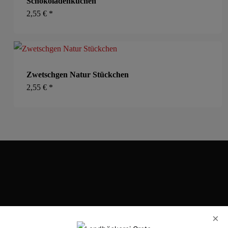
Schokoladenkuchen
2,55
€
*
Zwetschgen Natur Stückchen
2,55
€
*
Eilhart-von-Oberg-Str. 25, 31224 Peine
×