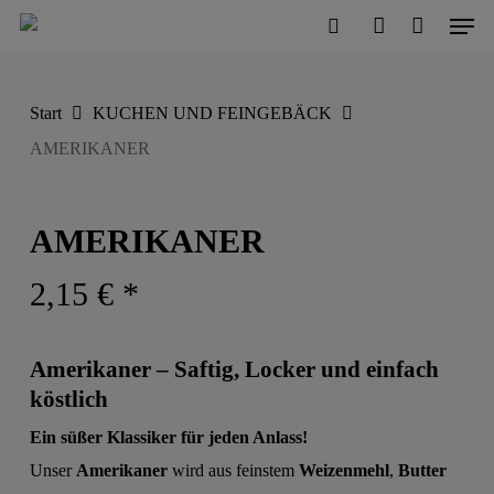
Men
Skip
to
search
account
Close
Cart
Cart
main
Start
KUCHEN UND FEINGEBÄCK
content
AMERIKANER
AMERIKANER
2,15
€
*
Amerikaner – Saftig, Locker und einfach
köstlich
Ein süßer Klassiker für jeden Anlass!
Unser
Amerikaner
wird aus feinstem
Weizenmehl
,
Butter