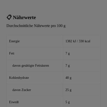
📋 Nährwerte
Durchschnittliche Nährwerte pro 100 g
Energie
1382 kJ / 330 kcal
Fett
7 g
davon gesättigte Fettsäuren
7 g
Kohlenhydrate
48 g
davon Zucker
25 g
Eiweiß
5 g