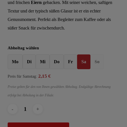
und frischen
Eiern
gebacken. Mit seiner weichen, saftigen
Textur und der typisch süßen Glasur ist er ein echter
Genussmoment. Perfekt als Begleiter zum Kaffee oder als
süßer Snack für zwischendurch.
Abholtag wählen
Mo
Di
Mi
Do
Fr
Sa
So
2,15
€
Preis für
Samstag
:
Preise gelten für den von Ihnen gewählten Abholtag. Endgültige Abrechnung
erfolgt bei Abholung in der Filiale.