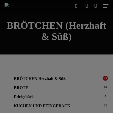
Men
Skip
to
search
account
Close
Cart
Cart
main
BRÖTCHEN (Herzhaft
content
& Süß)
BRÖTCHEN
Herzhaft & Süß
29
BROTE
18
Edelgebäck
7
KUCHEN UND FEINGEBÄCK
24