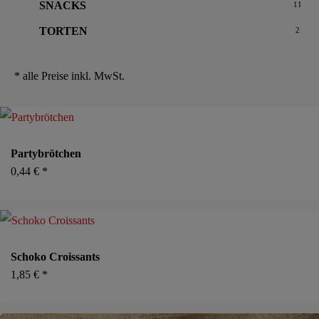
SNACKS
11
TORTEN
2
* alle Preise inkl. MwSt.
Partybrötchen
0,44
€
*
Schoko Croissants
1,85
€
*