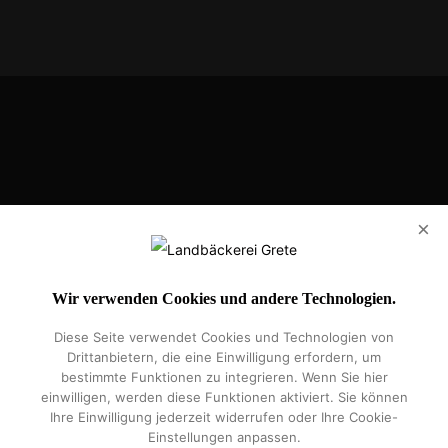
Eilhart-von-Oberg-Str. 25, 31224 Peine
×
Handelsregister: HRB 207595
Vertretungsberechtigte Geschäftsführer: Iljaz Leba
Wir verwenden Cookies und andere Technologien.
Diese Seite verwendet Cookies und Technologien von
Impressum
Datenschutz
Widerrufsrecht
Über Uns
Kontakt
Drittanbietern, die eine Einwilligung erfordern, um
5 Sterne Bäckerei
Vereinssponsoring
Gretes Kundenkarte
bestimmte Funktionen zu integrieren. Wenn Sie hier
einwilligen, werden diese Funktionen aktiviert. Sie können
Ihre Einwilligung jederzeit widerrufen oder Ihre Cookie-
Einstellungen anpassen.