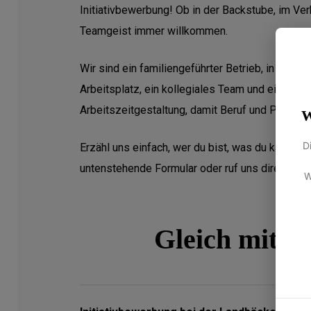
Initiativbewerbung! Ob in der Backstube, im Ve
Teamgeist immer willkommen.
Wir sind ein familiengeführter Betrieb, in dem 
Arbeitsplatz, ein kollegiales Team und ein mode
Arbeitszeitgestaltung, damit Beruf und Privat
W
D
Erzähl uns einfach, wer du bist, was du kannst 
untenstehende Formular oder ruf uns direkt an –
W
Gleich mit 