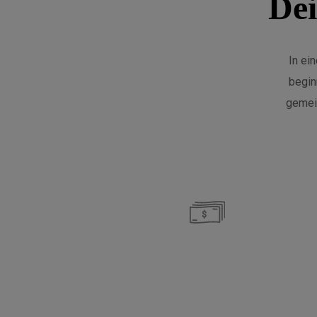
Dei
In ei
begin
gemein