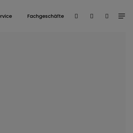
Close
search
account
rvice
Fachgeschäfte
Menu
Cart