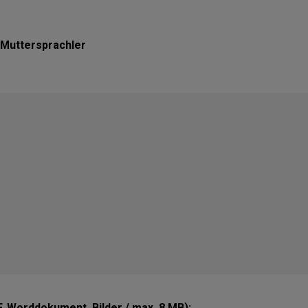
Muttersprachler
, Worddokument, Bilder / max. 8 MB):