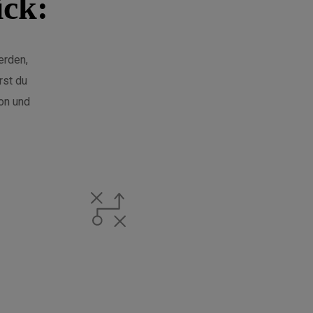
ick:
erden,
rst du
ion und