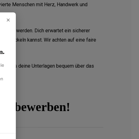
tivierte Menschen mit Herz, Handwerk und
×
hrieben werden. Dich erwartet ein sicherer
rentwickeln kannst. Wir achten auf eine faire
n.
ie
. Sende uns deine Unterlagen bequem über das
en
ar bewerben!