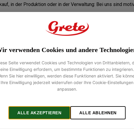
rkauf, in der Produktion oder in der Verwaltung: Bei uns sind mo
Qualität, Tradition und ein wertschätzendes Miteinander großgesc
rnes Arbeitsumfeld, in dem du dich fachlich und persönlich weite
leben gut zusammenpassen.
ir verwenden Cookies und andere Technologie
iese Seite verwendet Cookies und Technologien von Drittanbietern, d
und in welchem Bereich du dir eine Tätigkeit bei uns vorstellst
eine Einwilligung erfordern, um bestimmte Funktionen zu integrieren.
 wir freuen uns darauf, dich kennenzulernen!
enn Sie hier einwilligen, werden diese Funktionen aktiviert. Sie könn
Ihre Einwilligung jederzeit widerrufen oder Ihre Cookie-Einstellungen
anpassen.
unserem Bewerbungsformul
ALLE AKZEPTIEREN
ALLE ABLEHNEN